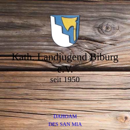
Kath. Landjugend Biburg
e.V.
seit 1950
DAHOAM
DES SAN MIA