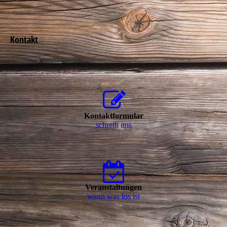
Ko
ntak
t
Kontaktformular
schreib uns
Veranstaltungen
wann was los ist