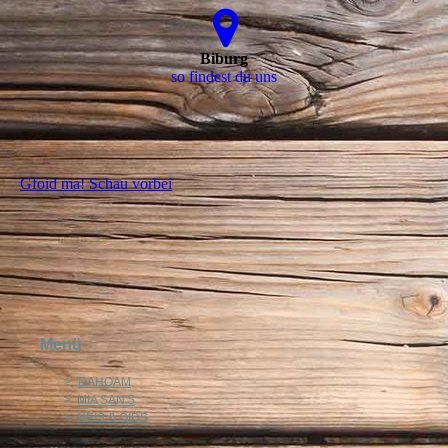
Biburg
so findest du uns
Gfoid ma! Schau vorbei
Menü
>
DAHOAM
>
MIA SAN'S
>
NEIS & OIDS