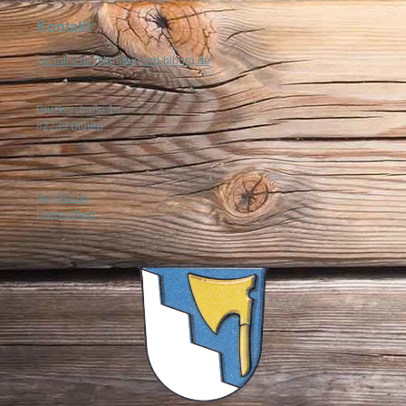
Kontakt
katholische@landjugend-biburg.de
Bruckerstraße 1a
82239 Biburg
Impressum
Datenschutz